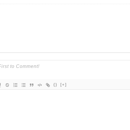
{}
[+]